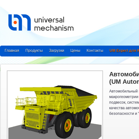
Главная
Продукты
Загрузки
Цены
Контакты
UM Expert для
Автомоб
(UM Autom
Автомобильный 
макрогеометрии 
подвесок, систе
качества автомо
безопасности и "