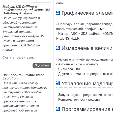
силы
Модуль UM Drilling и
инженерное приложение UM
Графические элеме
Drillstring Analysis
Описание функционала и
областей применения
- Полиэдр, эллипс, параллелепипед,
инструментов анализа
параметрический, профильный
бурильной колонны,
- Импорт ASC и 3DS файлов, КОМПАС,
реализованных в модуле UM
Pro/ENGINEER
Drilling и инженерном
приложении UM Drillstring
Измеряемые велич
Analysis.
Скачать презентацию
- Угловые и линейные координаты, с
- Активные силы и моменты
Подробнее
- Силы реакции
- Другие величины, определенные п
UM Loco/Rail Profile Wear
Evolution
Управление модели
Презентация по новому
полностью переработанному
инструменту UM Loco/Rail
- Запуск, пауза, продолжение, ост
Profile Wear Evolution
- Контроль точности решения
предназначенному для
прогнозирования износа
Программирование 
профилей ж.-д. рельсов.