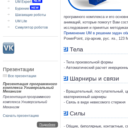
UM Expert
Бурение
Шагающие роботы
програмного комплекса и его основ
UM Lite
анимаций, которые помогут Вам сос
Симулятор роботов
исследования и принятых методиках
Применение UM в решении задач об
PowerPoint, zip-архив, рус. яз., 123 
Тела
- Тела произвольной формы
- Автоматический расчет инерционн
Презентации
Все презентации
Шарниры и связи
Презентация программного
комплекса Универсальный
Механизм
- Вращательный, поступательный, ц
кватернионный шарниры
Презентация программного
комплекса Универсальный
- Связь в виде невесомого стержня
Механизм
Силы
Скачать презентацию
Подробнее
- Общие, биполярные, контактные, 