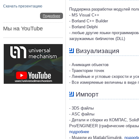
Скачать презентацию
Поддержка разработки модулей пол
- MS Visual C++
Подробнее
- Borland C++ Builder
- Borland Delphi
Мы на YouTube
- любые другие языки программиро
загружаемых библиотек (DLL)
Визуализация
- Анимация объектов
- Траектории точек
- Линейные и угловые скорости и ус
- Все измеряемые величины в виде 
Импорт
- 3DS файлы
- ASC файлы
- Детали и сборки из КОМПАС, SolidW
Pro/ENGINEER (графические образы,
подробнее
- Модели из Matlab/Simulink,
подроб