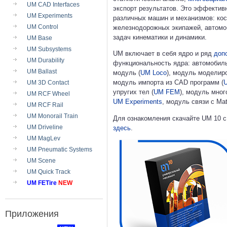
UM CAD Interfaces
экспорт результатов. Это эффекти
UM Experiments
различных машин и механизмов: кос
UM Control
железнодорожных экипажей, автомоб
задач кинематики и динамики.
UM Base
UM Subsystems
UM включает в себя ядро и ряд
доп
UM Durability
функциональность ядра: автомобил
UM Ballast
модуль (
UM Loco
), модуль моделир
модуль импорта из CAD программ (
UM 3D Contact
упругих тел (
UM FEM
), модуль мно
UM RCF Wheel
UM Experiments
, модуль связи с Mat
UM RCF Rail
UM Monorail Train
Для ознакомления скачайте UM 10 с
UM Driveline
здесь
.
UM MagLev
UM Pneumatic Systems
UM Scene
UM Quick Track
UM FETire
NEW
Приложения