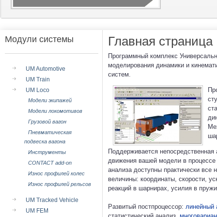
Главная страница
Модули системы
Программный комплекс Универсальн
моделирования динамики и кинемати
UM Automotive
систем.
UM Train
Пр
UM Loco
ст
Модели экипажей
ст
Модели локомотивов
ди
Грузовой вагон
Ме
Пневматическая
ша
подвеска вагона
Поддерживается непосредственная 
Инструменты
движения вашей модели в процессе 
CONTACT add-on
анализа доступны практически все 
Износ профилей колес
величины: координаты, скорости, ус
Износ профилей рельсов
реакций в шарнирах, усилия в пружин
UM Tracked Vehicle
Развитый постпроцессор:
линейный 
UM FEM
статистический анализ,
многовариан