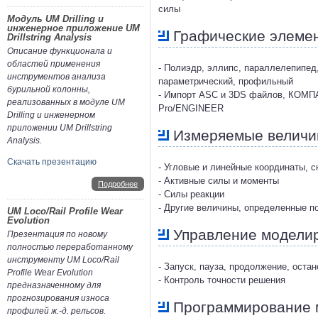
силы
Модуль UM Drilling и
инженерное приложение UM
Графические элеме
Drillstring Analysis
Описание функционала и
областей применения
- Полиэдр, эллипс, параллелепипед,
инструментов анализа
параметрический, профильный
бурильной колонны,
- Импорт ASC и 3DS файлов, КОМПАС,
реализованных в модуле UM
Pro/ENGINEER
Drilling и инженерном
приложении UM Drillstring
Измеряемые велич
Analysis.
Скачать презентацию
- Угловые и линейные координаты, с
- Активные силы и моменты
Подробнее
- Силы реакции
- Другие величины, определенные п
UM Loco/Rail Profile Wear
Evolution
Управление модели
Презентация по новому
полностью переработанному
инструменту UM Loco/Rail
- Запуск, пауза, продолжение, ост
Profile Wear Evolution
- Контроль точности решения
предназначенному для
прогнозирования износа
Программирование 
профилей ж.-д. рельсов.