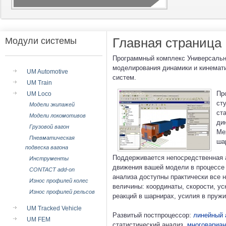
Главная страница
Модули системы
Программный комплекс Универсальн
моделирования динамики и кинемати
UM Automotive
систем.
UM Train
Пр
UM Loco
ст
Модели экипажей
ст
Модели локомотивов
ди
Грузовой вагон
Ме
Пневматическая
ша
подвеска вагона
Поддерживается непосредственная 
Инструменты
движения вашей модели в процессе 
CONTACT add-on
анализа доступны практически все 
Износ профилей колес
величины: координаты, скорости, ус
Износ профилей рельсов
реакций в шарнирах, усилия в пружин
UM Tracked Vehicle
Развитый постпроцессор:
линейный 
UM FEM
статистический анализ,
многовариан