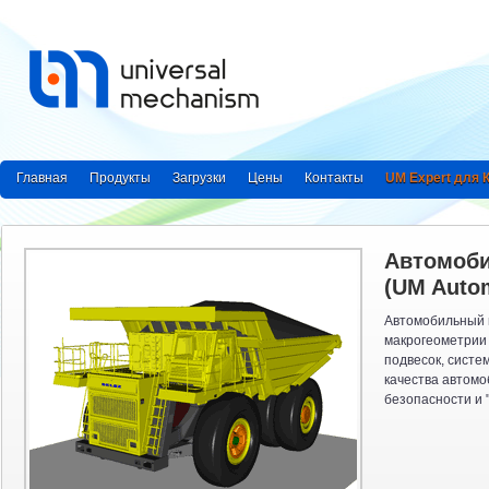
Главная
Продукты
Загрузки
Цены
Контакты
UM Expert для
Автомоб
(UM Autom
Автомобильный 
макрогеометрии 
подвесок, систе
качества автомо
безопасности и "