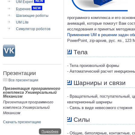
UM Expert
Бурение
Шагающие роботы
програмного комплекса и его основ
UM Lite
анимаций, которые помогут Вам сос
Симулятор роботов
исследования и принятых методиках
Применение UM в решении задач об
PowerPoint, zip-архив, рус. яз., 123 
Тела
- Тела произвольной формы
- Автоматический расчет инерционн
Презентации
Все презентации
Шарниры и связи
Презентация программного
комплекса Универсальный
Механизм
- Вращательный, поступательный, ц
кватернионный шарниры
Презентация программного
комплекса Универсальный
- Связь в виде невесомого стержня
Механизм
Силы
Скачать презентацию
Подробнее
- Общие, биполярные, контактные, 