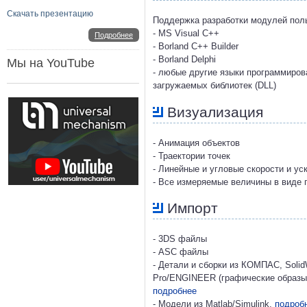
Скачать презентацию
Поддержка разработки модулей пол
- MS Visual C++
Подробнее
- Borland C++ Builder
- Borland Delphi
Мы на YouTube
- любые другие языки программиро
загружаемых библиотек (DLL)
Визуализация
- Анимация объектов
- Траектории точек
- Линейные и угловые скорости и ус
- Все измеряемые величины в виде 
Импорт
- 3DS файлы
- ASC файлы
- Детали и сборки из КОМПАС, SolidW
Pro/ENGINEER (графические образы,
подробнее
- Модели из Matlab/Simulink,
подроб