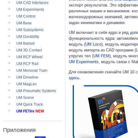
UM CAD Interfaces
экспорт результатов. Это эффекти
UM Experiments
различных машин и механизмов: кос
UM Control
железнодорожных экипажей, автомоб
задач кинематики и динамики.
UM Base
UM Subsystems
UM включает в себя ядро и ряд
доп
UM Durability
функциональность ядра: автомобил
UM Ballast
модуль (
UM Loco
), модуль моделир
модуль импорта из CAD программ (
UM 3D Contact
упругих тел (
UM FEM
), модуль мно
UM RCF Wheel
UM Experiments
, модуль связи с Mat
UM RCF Rail
UM Monorail Train
Для ознакомления скачайте UM 10 с
UM Driveline
здесь
.
UM MagLev
UM Pneumatic Systems
UM Scene
UM Quick Track
UM FETire
NEW
Приложения