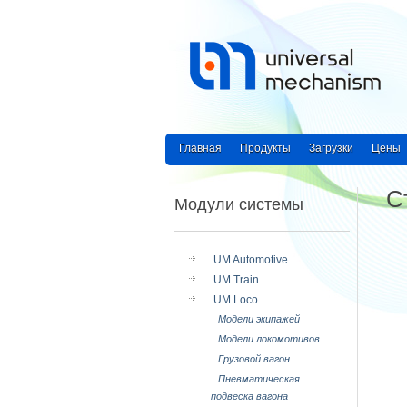
Главная
Продукты
Загрузки
Цены
С
Модули системы
UM Automotive
UM Train
UM Loco
Модели экипажей
Модели локомотивов
Грузовой вагон
Пневматическая
подвеска вагона