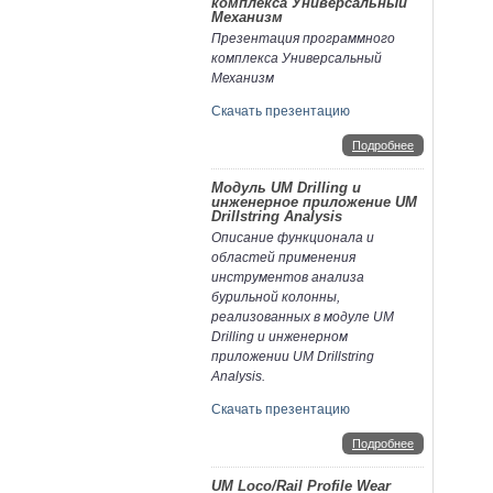
комплекса Универсальный
Механизм
Презентация программного
комплекса Универсальный
Механизм
Скачать презентацию
Подробнее
Модуль UM Drilling и
инженерное приложение UM
Drillstring Analysis
Описание функционала и
областей применения
инструментов анализа
бурильной колонны,
реализованных в модуле UM
Drilling и инженерном
приложении UM Drillstring
Analysis.
Скачать презентацию
Подробнее
UM Loco/Rail Profile Wear