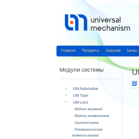
Главная
Продукты
Загрузки
Цены
Модули системы
U
UM Automotive
UM Train
UM Loco
Модели экипажей
Модели локомотивов
Грузовой вагон
Пневматическая
подвеска вагона