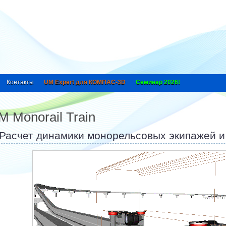
Контакты
UM Expert для КОМПАС-3D
Семинар 2026!
M Monorail Train
Расчет динамики монорельсовых экипажей и