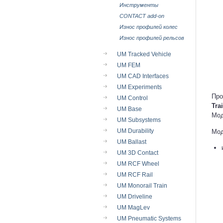
Инструменты
CONTACT add-on
Износ профилей колес
Износ профилей рельсов
UM Tracked Vehicle
UM FEM
UM CAD Interfaces
UM Experiments
Про
UM Control
Tra
UM Base
Мод
UM Subsystems
UM Durability
Мо
UM Ballast
UM 3D Contact
UM RCF Wheel
UM RCF Rail
UM Monorail Train
UM Driveline
UM MagLev
UM Pneumatic Systems