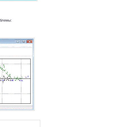
блемы: