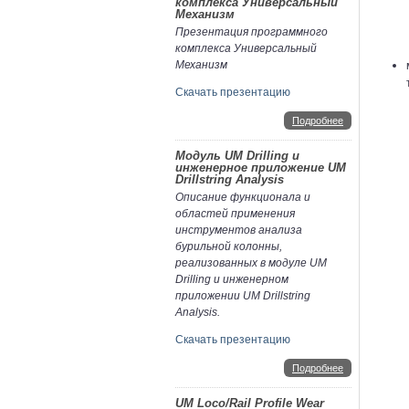
комплекса Универсальный
Механизм
Презентация программного
комплекса Универсальный
Механизм
Скачать презентацию
Подробнее
Модуль UM Drilling и
инженерное приложение UM
Drillstring Analysis
Описание функционала и
областей применения
инструментов анализа
бурильной колонны,
реализованных в модуле UM
Drilling и инженерном
приложении UM Drillstring
Analysis.
Скачать презентацию
Подробнее
UM Loco/Rail Profile Wear