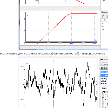
инструменты для создания микропрофиля (неровностей) путевой структуры;