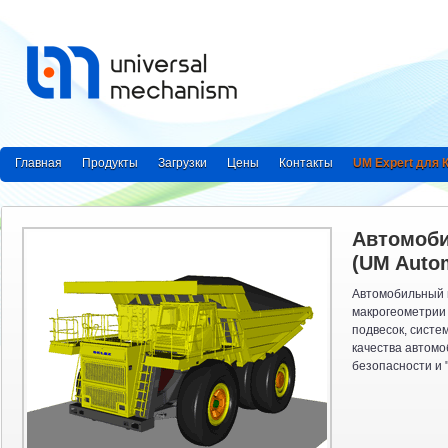
Главная
Продукты
Загрузки
Цены
Контакты
UM Expert для
Автомоб
(UM Autom
Автомобильный 
макрогеометрии 
подвесок, систе
качества автомо
безопасности и "