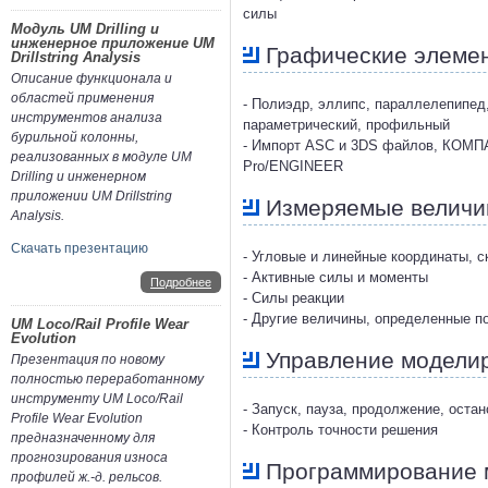
силы
Модуль UM Drilling и
инженерное приложение UM
Графические элеме
Drillstring Analysis
Описание функционала и
областей применения
- Полиэдр, эллипс, параллелепипед,
инструментов анализа
параметрический, профильный
бурильной колонны,
- Импорт ASC и 3DS файлов, КОМПАС,
реализованных в модуле UM
Pro/ENGINEER
Drilling и инженерном
приложении UM Drillstring
Измеряемые велич
Analysis.
Скачать презентацию
- Угловые и линейные координаты, с
- Активные силы и моменты
Подробнее
- Силы реакции
- Другие величины, определенные п
UM Loco/Rail Profile Wear
Evolution
Управление модели
Презентация по новому
полностью переработанному
инструменту UM Loco/Rail
- Запуск, пауза, продолжение, ост
Profile Wear Evolution
- Контроль точности решения
предназначенному для
прогнозирования износа
Программирование 
профилей ж.-д. рельсов.