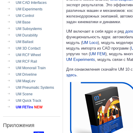
UM CAD Interfaces
экспорт результатов. Это эффекти
UM Experiments
различных машин и механизмов: кос
UM Control
железнодорожных экипажей, автомоб
задач кинематики и динамики.
UM Base
UM Subsystems
UM включает в себя ядро и ряд
доп
UM Durability
функциональность ядра: автомобил
UM Ballast
модуль (
UM Loco
), модуль моделир
модуль импорта из CAD программ (
UM 3D Contact
упругих тел (
UM FEM
), модуль мно
UM RCF Wheel
UM Experiments
, модуль связи с Mat
UM RCF Rail
UM Monorail Train
Для ознакомления скачайте UM 10 с
UM Driveline
здесь
.
UM MagLev
UM Pneumatic Systems
UM Scene
UM Quick Track
UM FETire
NEW
Приложения