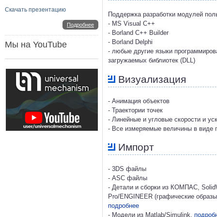
Скачать презентацию
Поддержка разработки модулей пол
- MS Visual C++
Подробнее
- Borland C++ Builder
- Borland Delphi
Мы на YouTube
- любые другие языки программиро
загружаемых библиотек (DLL)
Визуализация
- Анимация объектов
- Траектории точек
- Линейные и угловые скорости и ус
- Все измеряемые величины в виде 
Импорт
- 3DS файлы
- ASC файлы
- Детали и сборки из КОМПАС, SolidW
Pro/ENGINEER (графические образы,
подробнее
- Модели из Matlab/Simulink,
подроб