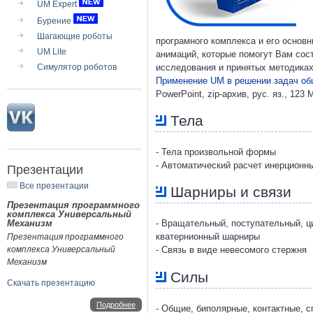
UM Expert
Бурение
Шагающие роботы
програмного комплекса и его основ
UM Lite
анимаций, которые помогут Вам сос
Симулятор роботов
исследования и принятых методиках
Применение UM в решении задач об
PowerPoint, zip-архив, рус. яз., 123 
Тела
- Тела произвольной формы
- Автоматический расчет инерционн
Презентации
Все презентации
Шарниры и связи
Презентация программного
комплекса Универсальный
Механизм
- Вращательный, поступательный, ц
кватернионный шарниры
Презентация программного
комплекса Универсальный
- Связь в виде невесомого стержня
Механизм
Силы
Скачать презентацию
Подробнее
- Общие, биполярные, контактные, 