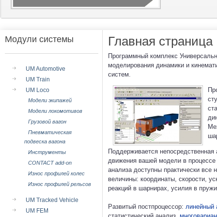
Главная страница
Модули системы
Программный комплекс Универсальн
моделирования динамики и кинемати
UM Automotive
систем.
UM Train
Пр
UM Loco
ст
Модели экипажей
ст
Модели локомотивов
ди
Грузовой вагон
Ме
Пневматическая
ша
подвеска вагона
Поддерживается непосредственная 
Инструменты
движения вашей модели в процессе 
CONTACT add-on
анализа доступны практически все 
Износ профилей колес
величины: координаты, скорости, ус
Износ профилей рельсов
реакций в шарнирах, усилия в пружин
UM Tracked Vehicle
Развитый постпроцессор:
линейный 
UM FEM
статистический анализ,
многовариан