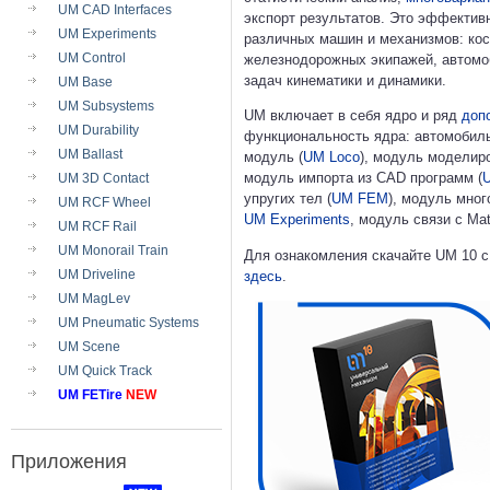
UM CAD Interfaces
экспорт результатов. Это эффекти
UM Experiments
различных машин и механизмов: кос
UM Control
железнодорожных экипажей, автомоб
задач кинематики и динамики.
UM Base
UM Subsystems
UM включает в себя ядро и ряд
доп
UM Durability
функциональность ядра: автомобил
UM Ballast
модуль (
UM Loco
), модуль моделир
модуль импорта из CAD программ (
UM 3D Contact
упругих тел (
UM FEM
), модуль мно
UM RCF Wheel
UM Experiments
, модуль связи с Mat
UM RCF Rail
UM Monorail Train
Для ознакомления скачайте UM 10 с
UM Driveline
здесь
.
UM MagLev
UM Pneumatic Systems
UM Scene
UM Quick Track
UM FETire
NEW
Приложения