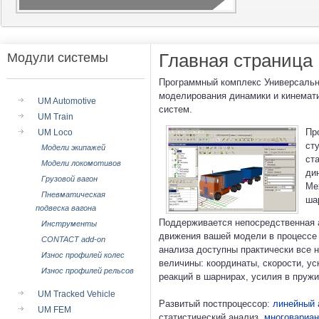
Главная страница
Модули системы
Программный комплекс Универсальн
моделирования динамики и кинемати
UM Automotive
систем.
UM Train
Пр
UM Loco
ст
Модели экипажей
ст
Модели локомотивов
ди
Грузовой вагон
Ме
Пневматическая
ша
подвеска вагона
Поддерживается непосредственная 
Инструменты
движения вашей модели в процессе 
CONTACT add-on
анализа доступны практически все 
Износ профилей колес
величины: координаты, скорости, ус
Износ профилей рельсов
реакций в шарнирах, усилия в пружин
UM Tracked Vehicle
Развитый постпроцессор:
линейный 
UM FEM
статистический анализ,
многовариан