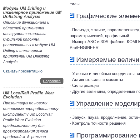
силы
Модуль UM Drilling и
инженерное приложение UM
Графические элеме
Drillstring Analysis
Описание функционала и
областей применения
- Полиэдр, эллипс, параллелепипед,
инструментов анализа
параметрический, профильный
бурильной колонны,
- Импорт ASC и 3DS файлов, КОМПАС,
реализованных в модуле UM
Pro/ENGINEER
Drilling и инженерном
приложении UM Drillstring
Измеряемые велич
Analysis.
Скачать презентацию
- Угловые и линейные координаты, с
- Активные силы и моменты
Подробнее
- Силы реакции
- Другие величины, определенные п
UM Loco/Rail Profile Wear
Evolution
Управление модели
Презентация по новому
полностью переработанному
инструменту UM Loco/Rail
- Запуск, пауза, продолжение, ост
Profile Wear Evolution
- Контроль точности решения
предназначенному для
прогнозирования износа
Программирование 
профилей ж.-д. рельсов.