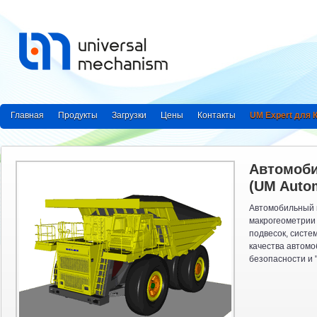
Главная
Продукты
Загрузки
Цены
Контакты
UM Expert для
Автомоб
(UM Autom
Автомобильный 
макрогеометрии 
подвесок, систе
качества автомо
безопасности и "