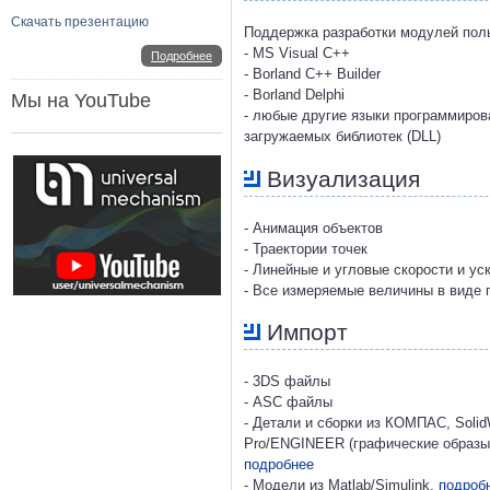
Скачать презентацию
Поддержка разработки модулей пол
- MS Visual C++
Подробнее
- Borland C++ Builder
- Borland Delphi
Мы на YouTube
- любые другие языки программиро
загружаемых библиотек (DLL)
Визуализация
- Анимация объектов
- Траектории точек
- Линейные и угловые скорости и ус
- Все измеряемые величины в виде 
Импорт
- 3DS файлы
- ASC файлы
- Детали и сборки из КОМПАС, SolidW
Pro/ENGINEER (графические образы,
подробнее
- Модели из Matlab/Simulink,
подроб