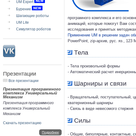
UM Expert
Бурение
Шагающие роботы
програмного комплекса и его основ
UM Lite
анимаций, которые помогут Вам сос
Симулятор роботов
исследования и принятых методиках
Применение UM в решении задач об
PowerPoint, zip-архив, рус. яз., 123 
Тела
- Тела произвольной формы
- Автоматический расчет инерционн
Презентации
Все презентации
Шарниры и связи
Презентация программного
комплекса Универсальный
Механизм
- Вращательный, поступательный, ц
кватернионный шарниры
Презентация программного
комплекса Универсальный
- Связь в виде невесомого стержня
Механизм
Силы
Скачать презентацию
Подробнее
- Общие, биполярные, контактные, 