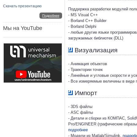
Скачать презентацию
Поддержка разработки модулей пол
- MS Visual C++
Подробнее
- Borland C++ Builder
- Borland Delphi
Мы на YouTube
- любые другие языки программиро
загружаемых библиотек (DLL)
Визуализация
- Анимация объектов
- Траектории точек
- Линейные и угловые скорости и ус
- Все измеряемые величины в виде 
Импорт
- 3DS файлы
- ASC файлы
- Детали и сборки из КОМПАС, SolidW
Pro/ENGINEER (графические образы,
подробнее
- Модели из Matlab/Simulink,
подроб