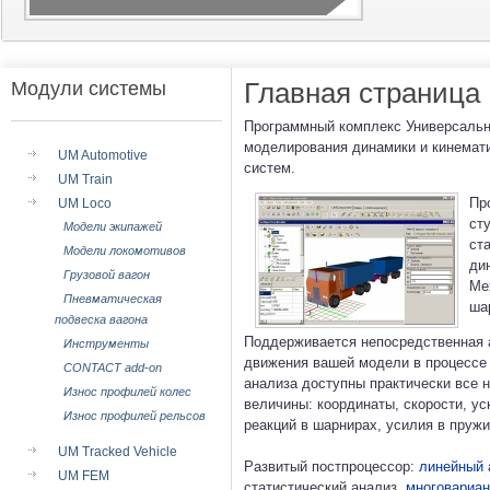
Главная страница
Модули системы
Программный комплекс Универсальн
моделирования динамики и кинемати
UM Automotive
систем.
UM Train
Пр
UM Loco
ст
Модели экипажей
ст
Модели локомотивов
ди
Грузовой вагон
Ме
Пневматическая
ша
подвеска вагона
Поддерживается непосредственная 
Инструменты
движения вашей модели в процессе 
CONTACT add-on
анализа доступны практически все 
Износ профилей колес
величины: координаты, скорости, ус
Износ профилей рельсов
реакций в шарнирах, усилия в пружин
UM Tracked Vehicle
Развитый постпроцессор:
линейный 
UM FEM
статистический анализ,
многовариан