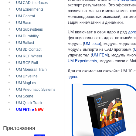
UM CAD Interfaces
экспорт результатов. Это эффекти
UM Experiments
различных машин и механизмов: кос
UM Control
железнодорожных экипажей, автомоб
задач кинематики и динамики.
UM Base
UM Subsystems
UM включает в себя ядро и ряд
доп
UM Durability
функциональность ядра: автомобил
UM Ballast
модуль (
UM Loco
), модуль моделир
модуль импорта из CAD программ (
UM 3D Contact
упругих тел (
UM FEM
), модуль мно
UM RCF Wheel
UM Experiments
, модуль связи с Mat
UM RCF Rail
UM Monorail Train
Для ознакомления скачайте UM 10 с
UM Driveline
здесь
.
UM MagLev
UM Pneumatic Systems
UM Scene
UM Quick Track
UM FETire
NEW
Приложения