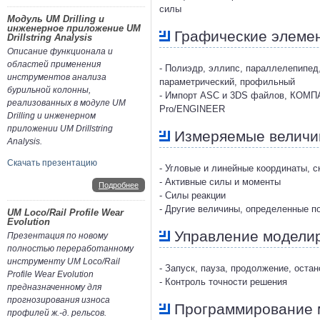
силы
Модуль UM Drilling и
инженерное приложение UM
Графические элеме
Drillstring Analysis
Описание функционала и
областей применения
- Полиэдр, эллипс, параллелепипед,
инструментов анализа
параметрический, профильный
бурильной колонны,
- Импорт ASC и 3DS файлов, КОМПАС,
реализованных в модуле UM
Pro/ENGINEER
Drilling и инженерном
приложении UM Drillstring
Измеряемые велич
Analysis.
Скачать презентацию
- Угловые и линейные координаты, с
- Активные силы и моменты
Подробнее
- Силы реакции
- Другие величины, определенные п
UM Loco/Rail Profile Wear
Evolution
Управление модели
Презентация по новому
полностью переработанному
инструменту UM Loco/Rail
- Запуск, пауза, продолжение, ост
Profile Wear Evolution
- Контроль точности решения
предназначенному для
прогнозирования износа
Программирование 
профилей ж.-д. рельсов.