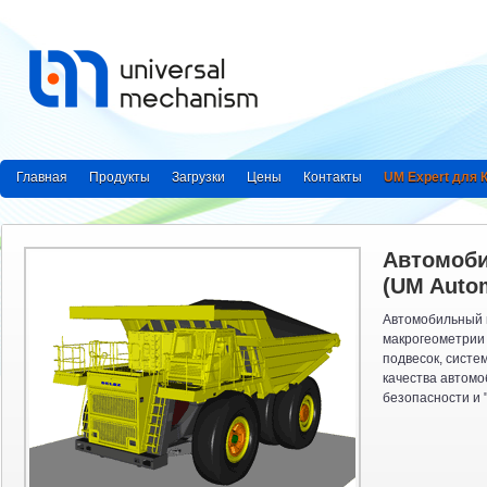
Главная
Продукты
Загрузки
Цены
Контакты
UM Expert для
Автомоб
(UM Autom
Автомобильный 
макрогеометрии 
подвесок, систе
качества автомо
безопасности и "