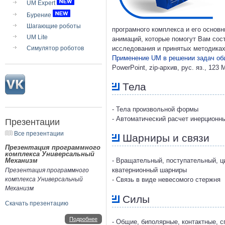
UM Expert
Бурение
Шагающие роботы
програмного комплекса и его основ
UM Lite
анимаций, которые помогут Вам сос
Симулятор роботов
исследования и принятых методиках
Применение UM в решении задач об
PowerPoint, zip-архив, рус. яз., 123 
Тела
- Тела произвольной формы
- Автоматический расчет инерционн
Презентации
Все презентации
Шарниры и связи
Презентация программного
комплекса Универсальный
Механизм
- Вращательный, поступательный, ц
кватернионный шарниры
Презентация программного
комплекса Универсальный
- Связь в виде невесомого стержня
Механизм
Силы
Скачать презентацию
Подробнее
- Общие, биполярные, контактные, 